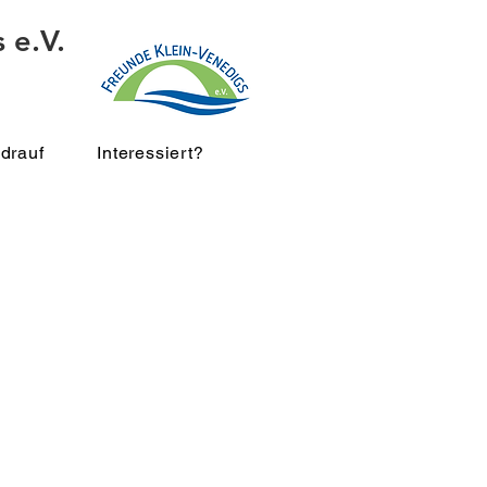
 e.V.
drauf
Interessiert?