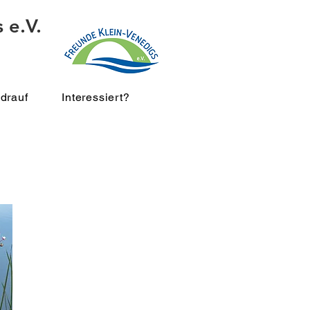
 e.V.
drauf
Interessiert?