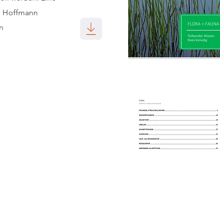
o Hoffmann
n